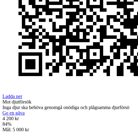
Ladda ner
Mot djutförsök
Inga djur ska behöva genomgå onödiga och plågsamma djurförsö
Ge en gåva
4 200 kr
84
%
Mål:
5 000 kr