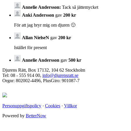
Annelie Andersson:
Tack så jättemycket
Anki Andersson
gav
200 kr
För att jag bryr mig om djuren 🙂
Allan NielseN
gav
200 kr
Istället för present
Annelie Andersson
gav
500 kr
Djurens Rätt, Box 17132, 104 62 Stockholm
Tel: 08 - 555 914 00,
info@djurensratt.se
Orgnr: 802002-4496, PlusGiro: 901087-7
Personuppgiftspolicy
·
Cookies
·
Villkor
Powered by
BetterNow