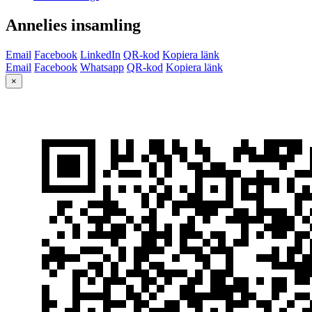
Annelies insamling
Email
Facebook
LinkedIn
QR-kod
Kopiera länk
Email
Facebook
Whatsapp
QR-kod
Kopiera länk
×