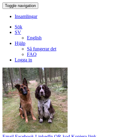
Toggle navigation
Insamlingar
Sök
SV
English
Hjälp
Så fungerar det
FAQ
Logga in
Email
Facebook
LinkedIn
QR-kod
Kopiera länk