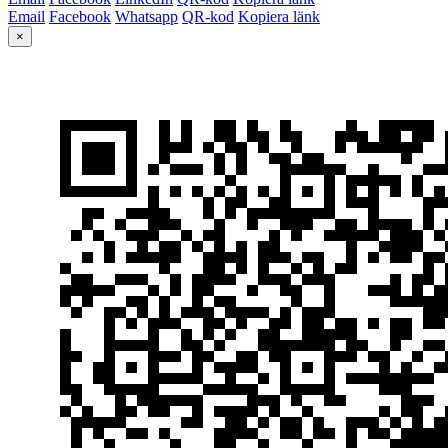
Email
Facebook
Whatsapp
QR-kod
Kopiera länk
×