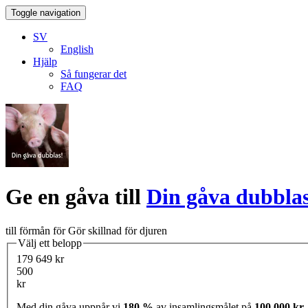
Toggle navigation
SV
English
Hjälp
Så fungerar det
FAQ
Ge en gåva till
Din gåva dubbla
till förmån för Gör skillnad för djuren
Välj ett belopp
179 649 kr
500
kr
Med din gåva uppnår vi
180 %
av insamlingsmålet på
100 000 kr