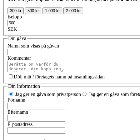
300 kr
500 kr
1 000 kr
2 000 kr
Belopp
SEK
Din gåva
Namn som visas på gåvan
Kommentar
Dölj mitt / företagets namn på insamlingssidan
Din Information
Jag ger en gåva som privatperson
Jag ger en gåva som företa
Förnamn
Efternamn
E-postadress