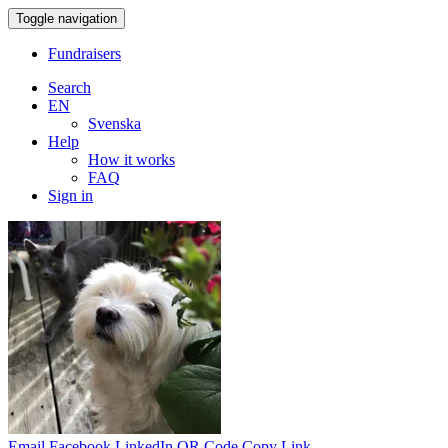
Toggle navigation
Fundraisers
Search
EN
Svenska
Help
How it works
FAQ
Sign in
Email
Facebook
LinkedIn
QR Code
Copy Link