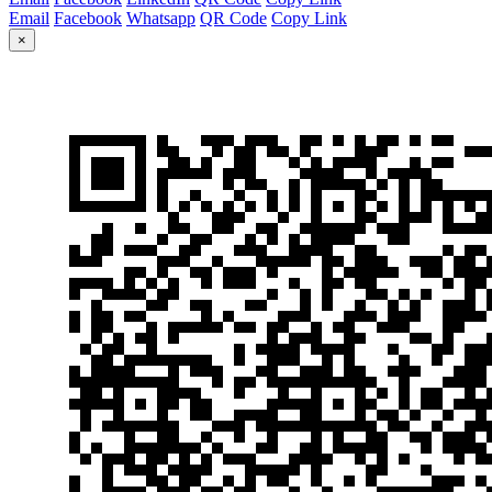
Email
Facebook
Whatsapp
QR Code
Copy Link
×