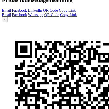
Email
Facebook
LinkedIn
QR Code
Copy Link
Email
Facebook
Whatsapp
QR Code
Copy Link
×