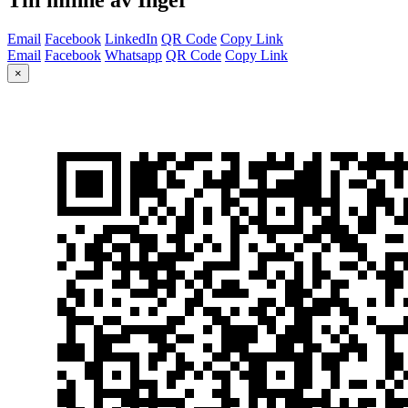
Email
Facebook
LinkedIn
QR Code
Copy Link
Email
Facebook
Whatsapp
QR Code
Copy Link
×