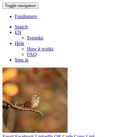
Toggle navigation
Fundraisers
Search
EN
Svenska
Help
How it works
FAQ
Sign in
Email
Facebook
LinkedIn
QR Code
Copy Link